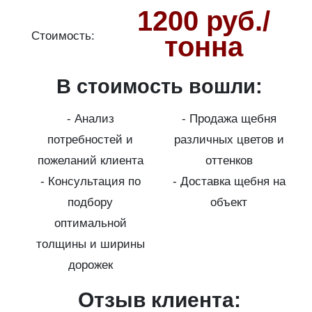
1200 руб./
Стоимость:
С
тонна
В стоимость вошли:
о
- Анализ
- Продажа щебня
потребностей и
различных цветов и
пожеланий клиента
оттенков
- Консультация по
- Доставка щебня на
подбору
объект
на
оптимальной
толщины и ширины
дорожек
с
Отзыв клиента: